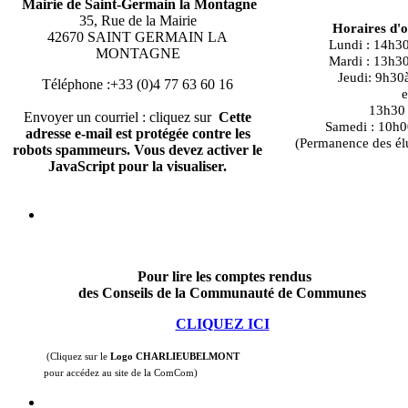
Mairie de Saint-Germain la Montagne
35, Rue de la Mairie
Horaires d'
42670 SAINT GERMAIN LA
Lundi : 14h3
MONTAGNE
Mardi : 13h3
Jeudi: 9h30
Téléphone :+33 (0)4 77 63 60 16
e
13h30 à
Envoyer un courriel : cliquez sur
Cette
Samedi : 10h0
adresse e-mail est protégée contre les
(Permanence des él
robots spammeurs. Vous devez activer le
JavaScript pour la visualiser.
Pour lire les comptes rendus
des Conseils de la Communauté de Communes
CLIQUEZ ICI
(Cliquez sur le
Logo CHARLIEUBELMONT
pour accédez au site de la ComCom)