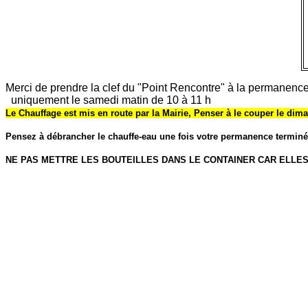
Merci de prendre la clef du "Point Rencontre" à la permanence
uniquement le samedi matin de 10 à 11 h
Le Chauffage est mis en route par la Mairie, Penser à le couper le dim
Pensez à débrancher le chauffe-eau une fois votre permanence termin
NE PAS METTRE LES BOUTEILLES DANS LE CONTAINER CAR ELLE