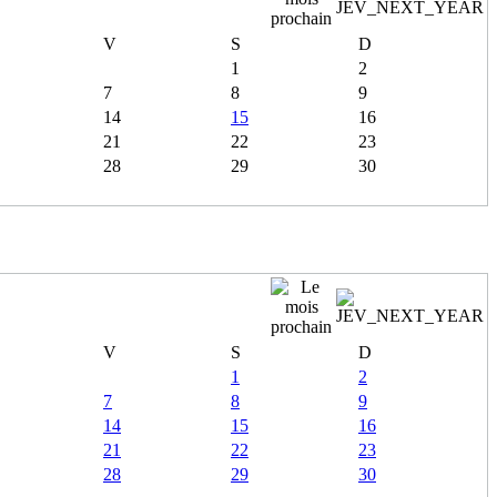
V
S
D
1
2
7
8
9
14
15
16
21
22
23
28
29
30
V
S
D
1
2
7
8
9
14
15
16
21
22
23
28
29
30