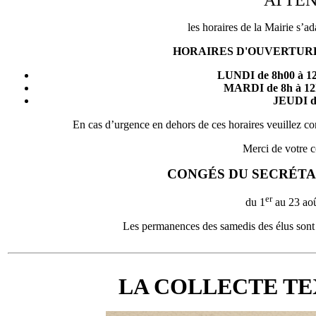
ATTEN
les horaires de la Mairie s’ad
HORAIRES D'OUVERTURE (jus
LUNDI de 8h00 à 12h
MARDI de 8h à 12h
JEUDI d
En cas d’urgence en dehors de ces horaires veuillez co
Merci de votre 
CONGÉS DU SECRÉTA
er
du 1
au 23 aoû
Les permanences des samedis des élus sont 
LA COLLECTE T