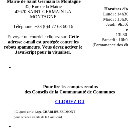
Mairie de Saint-Germain la Montagne
35, Rue de la Mairie
Horaires d'
42670 SAINT GERMAIN LA
Lundi : 14h3
MONTAGNE
Mardi : 13h3
Jeudi: 9h30
Téléphone :+33 (0)4 77 63 60 16
e
13h30 à
Envoyer un courriel : cliquez sur
Cette
Samedi : 10h0
adresse e-mail est protégée contre les
(Permanence des él
robots spammeurs. Vous devez activer le
JavaScript pour la visualiser.
Pour lire les comptes rendus
des Conseils de la Communauté de Communes
CLIQUEZ ICI
(Cliquez sur le
Logo CHARLIEUBELMONT
pour accédez au site de la ComCom)