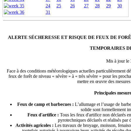
24
25
26
27
28
29
30
31
ALERTE SÉCHERESSE ET RISQUE DE FEUX DE FORÊ
TEMPORAIRES D
Mis à jour le
Face à des conditions météorologiques actuelles particulièrement déf
feux de forêt de niveau « sévère » à « très sévère » pour les prochain
mettre en œuvre des mesures 
Principales mesures
Feux de camp et barbecues :
L’allumage et l’usage de barbe
solide sont formellement int
Feux d'artifice :
Tous les feux d'artifice non déclarés en 
pyrotechniques déclarés et réalisés par d
Activités agricoles :
Les travaux de broyage, moisson, fenaison
toutefois autorisés à poursuivre leurs activités de récolte du