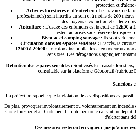
protection et d'alerte
Activités forestières et d’entretien :
Les travaux de faucha
professionnels) sont interdits au sein et à moins de 200 mètres
des moyens d'extinction et d'alerte doiv
Apiculture :
L'usage des enfumoirs est interdit de
12h00 à 
restent autorisés sous réserve de disposer
Bivouac et camping sauvage :
Ils sont stricteme
Circulation dans les espaces sensibles :
L’accès, la circulat
12h00 à 20h00
sur le domaine public, les chemins ruraux non a
sensibles. Des dérogations s'appliquent notamme
Définition des espaces sensibles :
Sont visés les massifs forestiers,
consultable sur la plateforme Géoportail (rubrique
Sanctions 
La préfecture rappelle que la violation de ces dispositions est pass
De plus, provoquer involontairement ou volontairement un incendie 
Code forestier et au Code pénal. Toute personne causant un départ de
d'alerter sans dé
Ces mesures resteront en vigueur jusqu’à une évol