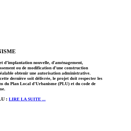
NISME
et d’implantation nouvelle, d'aménagement,
ssement ou de modification d’une construction
réalable obtenir une autorisation administrative.
ette dernière soit délivrée, le projet doit respecter les
ons du Plan Local d’Urbanisme (PLU) et du code de
me.
LU :
LIRE LA SUITE ...