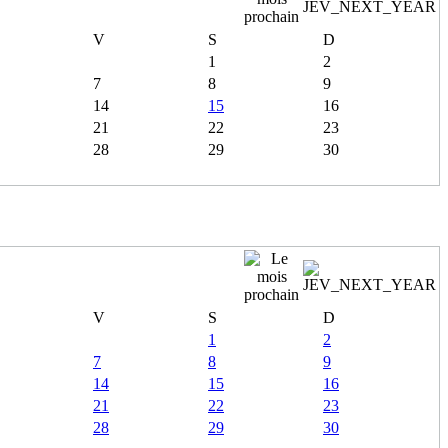
V
S
D
1
2
7
8
9
14
15
16
21
22
23
28
29
30
V
S
D
1
2
7
8
9
14
15
16
21
22
23
28
29
30