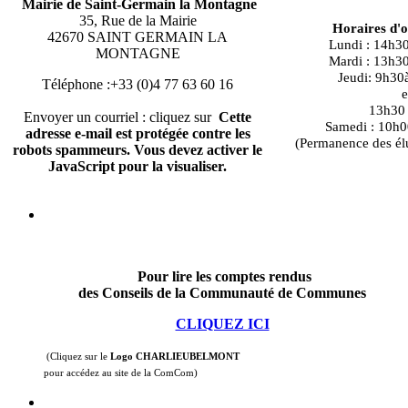
Mairie de Saint-Germain la Montagne
35, Rue de la Mairie
Horaires d'
42670 SAINT GERMAIN LA
Lundi : 14h3
MONTAGNE
Mardi : 13h3
Jeudi: 9h30
Téléphone :+33 (0)4 77 63 60 16
e
13h30 à
Envoyer un courriel : cliquez sur
Cette
Samedi : 10h0
adresse e-mail est protégée contre les
(Permanence des él
robots spammeurs. Vous devez activer le
JavaScript pour la visualiser.
Pour lire les comptes rendus
des Conseils de la Communauté de Communes
CLIQUEZ ICI
(Cliquez sur le
Logo CHARLIEUBELMONT
pour accédez au site de la ComCom)