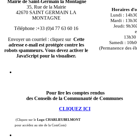
Mairie de Saint-Germain la Montagne
35, Rue de la Mairie
Horaires d'
42670 SAINT GERMAIN LA
Lundi : 14h3
MONTAGNE
Mardi : 13h3
Jeudi: 9h30
Téléphone :+33 (0)4 77 63 60 16
e
13h30 à
Envoyer un courriel : cliquez sur
Cette
Samedi : 10h0
adresse e-mail est protégée contre les
(Permanence des él
robots spammeurs. Vous devez activer le
JavaScript pour la visualiser.
Pour lire les comptes rendus
des Conseils de la Communauté de Communes
CLIQUEZ ICI
(Cliquez sur le
Logo CHARLIEUBELMONT
pour accédez au site de la ComCom)