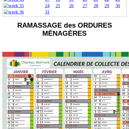
24
25
26
27
28
29
30
31
RAMASSAGE des ORDURES
MÉNAGÈRES