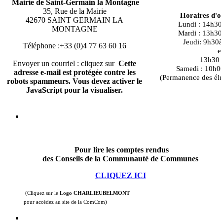
Mairie de Saint-Germain la Montagne
35, Rue de la Mairie
Horaires d'
42670 SAINT GERMAIN LA
Lundi : 14h3
MONTAGNE
Mardi : 13h3
Jeudi: 9h30
Téléphone :+33 (0)4 77 63 60 16
e
13h30 à
Envoyer un courriel : cliquez sur
Cette
Samedi : 10h0
adresse e-mail est protégée contre les
(Permanence des él
robots spammeurs. Vous devez activer le
JavaScript pour la visualiser.
Pour lire les comptes rendus
des Conseils de la Communauté de Communes
CLIQUEZ ICI
(Cliquez sur le
Logo CHARLIEUBELMONT
pour accédez au site de la ComCom)