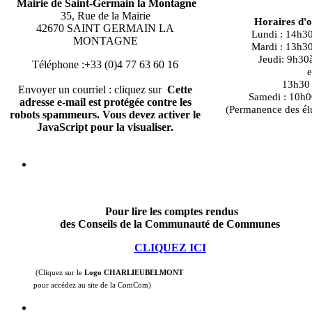
Mairie de Saint-Germain la Montagne
35, Rue de la Mairie
Horaires d'
42670 SAINT GERMAIN LA
Lundi : 14h3
MONTAGNE
Mardi : 13h3
Jeudi: 9h30
Téléphone :+33 (0)4 77 63 60 16
e
13h30 à
Envoyer un courriel : cliquez sur
Cette
Samedi : 10h0
adresse e-mail est protégée contre les
(Permanence des él
robots spammeurs. Vous devez activer le
JavaScript pour la visualiser.
Pour lire les comptes rendus
des Conseils de la Communauté de Communes
CLIQUEZ ICI
(Cliquez sur le
Logo CHARLIEUBELMONT
pour accédez au site de la ComCom)